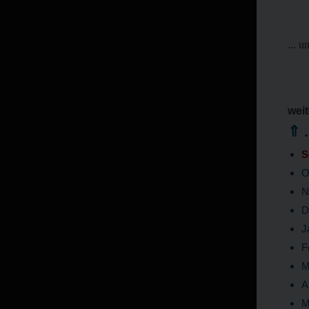
... 
weit
⇑ .
S
O
N
D
J
F
M
A
M