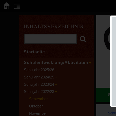
INHALTSVERZEICHNIS
Startseite
Schulentwicklung/Aktivitäten
Schuljahr 2025/26
Schuljahr 2024/25
Schuljahr 2023/24
Schuljahr 2022/23
Sie 
September
Oktober
Schu
November