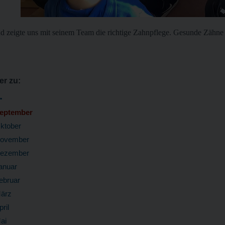
und zeigte uns mit seinem Team die richtige Zahnpflege. Gesunde Zähne
er zu:
.
eptember
ktober
ovember
ezember
anuar
ebruar
ärz
pril
ai