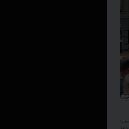
Unse
Anle