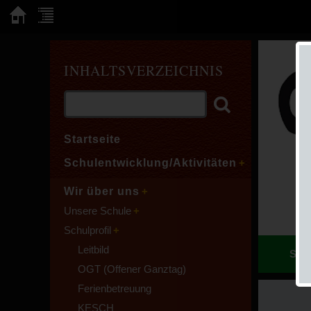
INHALTSVERZEICHNIS
Startseite
Schulentwicklung/Aktivitäten
Wir über uns
Unsere Schule
Schulprofil
Leitbild
Sie 
OGT (Offener Ganztag)
Ferienbetreuung
KESCH