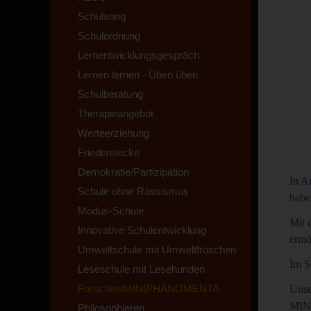
Schulsong
Schulordnung
Lernentwicklungsgespräch
Lernen lernen - Üben üben
Schulberatung
Therapieangebot
Werteerziehung
Friedensecke
Demokratie/Partizipation
In A
Schule ohne Rassismus
habe
Modus-Schule
Mit 
Innovative Schulentwicklung
ermö
Umweltschule mit Umweltfröschen
Im S
Leseschule mit Lesehunden
Forschen/MINIPHÄNOMENTA
Unse
MIN
Philosophieren