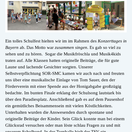
Ein tolles Schulfest hielten wir im im Rahmen des
Konzerttages in
Bayern
ab. Das Motto war
zusammen singen
. Es gab so viel zu
sehen und zu hören. Sogar die Musikfröschla und Musik4kids
traten auf. Alle Klassen hatten originelle Beiträge, die für gute
Laune und lachende Gesichter sorgten. Unserer
Selbstverpflichtung SOR-SMC kamen wir auch nach und freuten
uns über eine musikalische Einlage von Tom Sauer, den der
Förderverein mit einer Spende aus der Honigabgabe großzügig
bedachte. Im bunten Finale erklang der Schulsong lautstark bis
über den Paradiesplatz. Anschließend gab es auf dem Pausenhof
ein gemütliches Beisammensein mit vielen Köstlichkeiten.
Unterhalten wurden die Answesenden durch spontane und
originelle Beiträge der Kinder. Sein Glück konnte man bei einem
Glücksrad versuchen oder man löste schlau Fragen zu und mit
unserem Schulhund. In der Turnhalle hielt der TSV ein