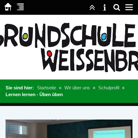
Sie sind hier:
Startseite
«
Wir über uns
«
Schulprofil
«
Lernen lernen - Üben üben