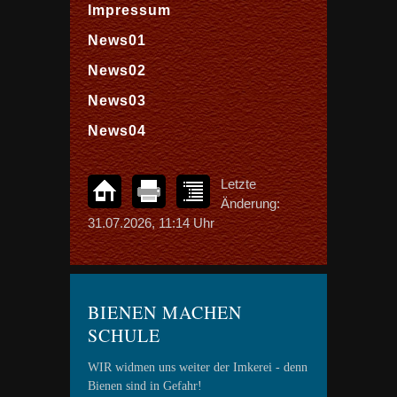
Impressum
News01
News02
News03
News04
Letzte
Änderung:
31.07.2026, 11:14 Uhr
BIENEN MACHEN
SCHULE
WIR widmen uns weiter der Imkerei - denn
Bienen sind in Gefahr!